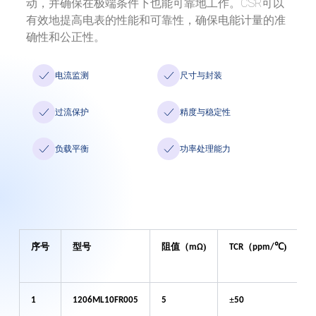
新闻中心
动，并确保在极端条件下也能可靠地工作。CSR可以
有效地提高电表的性能和可靠性，确保电能计量的准
工作机会
确性和公正性。
联系我们
电流监测
尺寸与封装
Language
过流保护
精度与稳定性
负载平衡
功率处理能力
序号
型号
阻值（
)
（
℃)
mΩ
TCR
ppm
/
±
±
1
1206
ML
10
FR
005
5
50