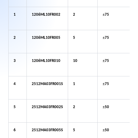
±
1
1206
ML
10
FR
002
2
75
±
2
1206
ML
10
FR
005
5
75
±
3
1206
ML
10
FR
010
10
75
±
4
2512
MA
03
FR
001S
1
75
±
5
2512
MA
03
FR
002S
2
50
±
6
2512
MA
03
FR
005S
5
50